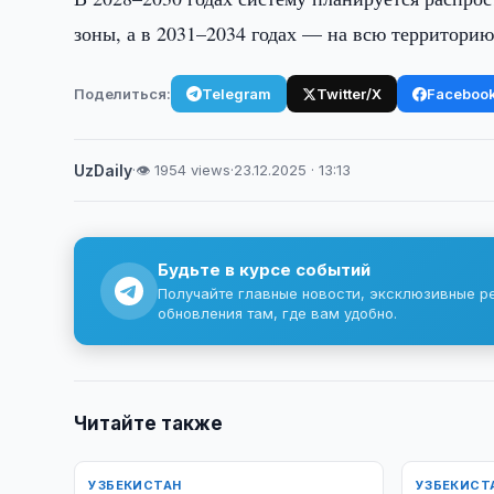
зоны, а в 2031–2034 годах — на всю территорию
Поделиться:
Telegram
Twitter/X
Faceboo
UzDaily
·
👁 1954 views
·
23.12.2025 · 13:13
Будьте в курсе событий
Получайте главные новости, эксклюзивные р
обновления там, где вам удобно.
Читайте также
УЗБЕКИСТАН
УЗБЕКИСТ