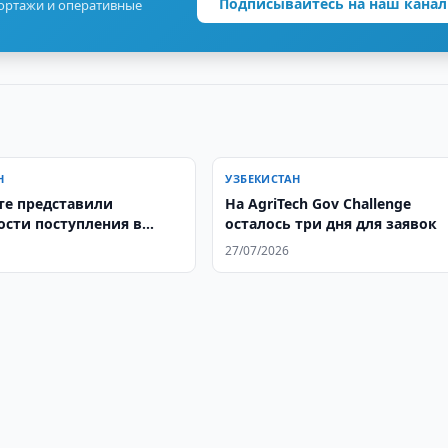
Подписывайтесь на наш канал
портажи и оперативные
Н
УЗБЕКИСТАН
те представили
На AgriTech Gov Challenge
сти поступления в
осталось три дня для заявок
ГТУ имени Баумана
27/07/2026