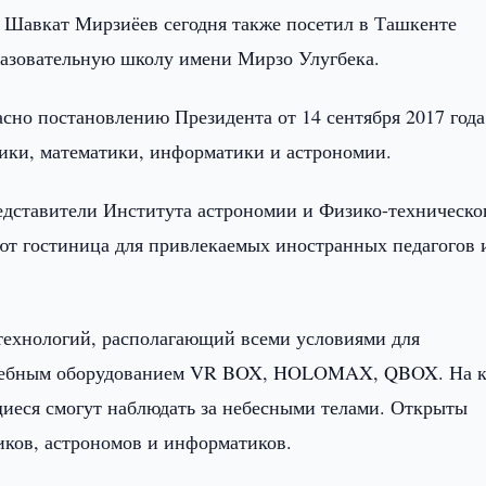
Шавкат Мирзиёев сегодня также посетил в Ташкенте
азовательную школу имени Мирзо Улугбека.
асно постановлению Президента от 14 сентября 2017 года
ики, математики, информатики и астрономии.
редставители Института астрономии и Физико-техническо
ют гостиница для привлекаемых иностранных педагогов 
технологий, располагающий всеми условиями для
е учебным оборудованием VR BOX, HOLOMAX, QBOX. На 
щиеся смогут наблюдать за небесными телами. Открыты
иков, астрономов и информатиков.