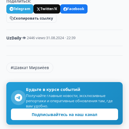
Поделиться:
Telegram
Twitter/X
Facebook
Скопировать ссылку
UzDaily
·
👁 2446 views
·
31.08.2024 · 22:39
#Шавкат Мирзиёев
Будьте в курсе событий
Получайте главные новости, эксклюзивные
репортажи и оперативные обновления там, где
вам удобно.
Подписывайтесь на наш канал