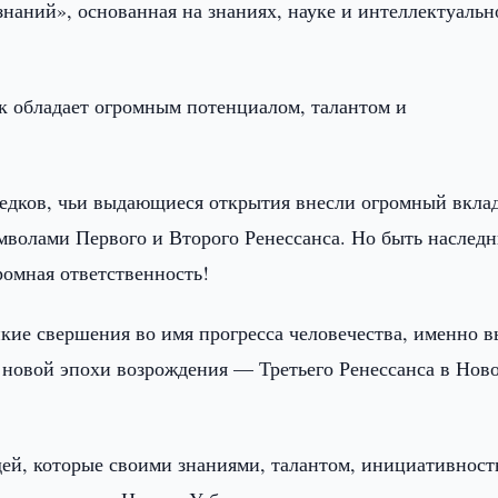
наний», основанная на знаниях, науке и интеллектуаль
к обладает огромным потенциалом, талантом и
дков, чьи выдающиеся открытия внесли огромный вклад
мволами Первого и Второго Ренессанса. Но быть наслед
ромная ответственность!
кие свершения во имя прогресса человечества, именно в
т новой эпохи возрождения — Третьего Ренессанса в Нов
дей, которые своими знаниями, талантом, инициативност