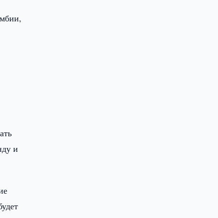
умбии,
ать
нду и
ие
будет