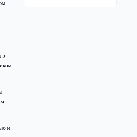
ном
 в
ником
ы
ом
ью и