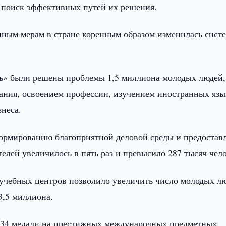
 поиск эффективных путей их решения.
анным мерам в стране коренным образом изменилась сист
дь» были решены проблемы 1,5 миллиона молодых людей,
ания, освоением профессии, изучением иностранных язы
неса.
формированию благоприятной деловой среды и предоста
лей увеличилось в пять раз и превысило 287 тысяч чело
учебных центров позволило увеличить число молодых л
3,5 миллиона.
434 медали на престижных международных предметных