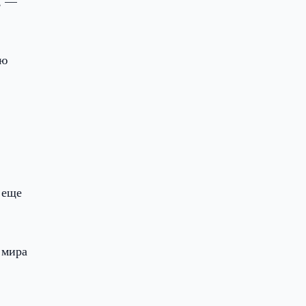
, —
ью
 еще
 мира