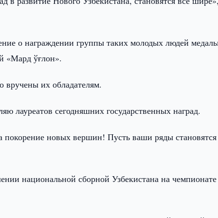
д в развитие Нового Узбекистана, становятся все шире»
ление о награждении группы таких молодых людей медал
й «Мард ўғлон».
о вручены их обладателям.
ляю лауреатов сегодняшних государственных наград.
на покорение новых вершин! Пусть ваши ряды становятся
плении национальной сборной Узбекистана на чемпионате