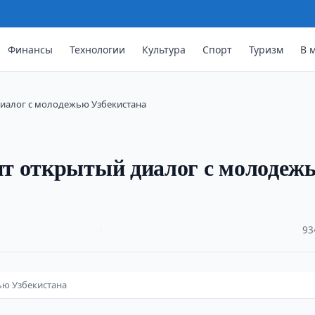
Финансы
Технологии
Культура
Спорт
Туризм
В 
иалог с молодежью Узбекистана
т открытый диалог с молодеж
·
93
ью Узбекистана