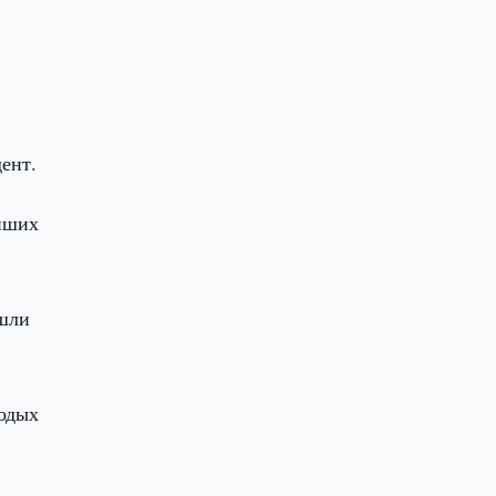
ент.
ейших
ашли
лодых