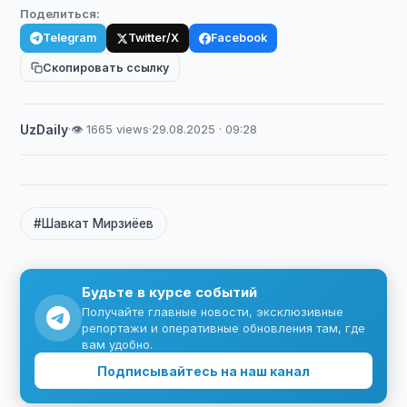
Поделиться:
Telegram
Twitter/X
Facebook
Скопировать ссылку
UzDaily
·
👁 1665 views
·
29.08.2025 · 09:28
#Шавкат Мирзиёев
Будьте в курсе событий
Получайте главные новости, эксклюзивные
репортажи и оперативные обновления там, где
вам удобно.
Подписывайтесь на наш канал