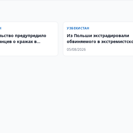
Н
УЗБЕКИСТАН
льство предупредило
Из Польши экстрадировали
анцев о кражах в
обвиняемого в экстремистск
преступлении
05/08/2026