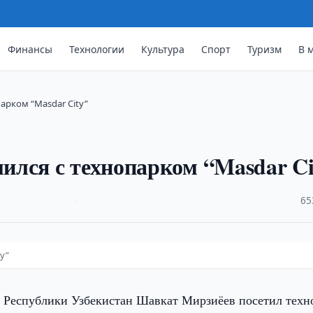
Финансы
Технологии
Культура
Спорт
Туризм
В 
арком “Masdar City”
лся с технопарком “Masdar Ci
·
65
y”
 Республики Узбекистан Шавкат Мирзиёев посетил техн