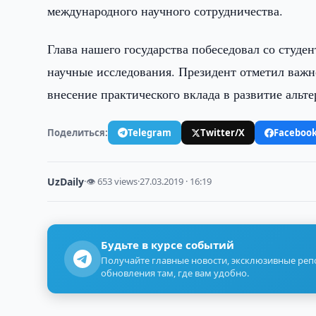
международного научного сотрудничества.
Глава нашего государства побеседовал со студе
научные исследования. Президент отметил важн
внесение практического вклада в развитие альт
Поделиться:
Telegram
Twitter/X
Faceboo
UzDaily
·
👁 653 views
·
27.03.2019 · 16:19
Будьте в курсе событий
Получайте главные новости, эксклюзивные ре
обновления там, где вам удобно.