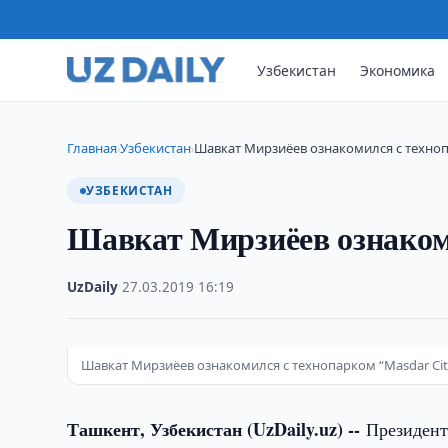
Узбекистан
Экономика
Главная
Узбекистан
Шавкат Мирзиёев ознакомился с техноп
›
›
УЗБЕКИСТАН
Шавкат Мирзиёев ознакоми
UzDaily
·
27.03.2019
·
16:19
Шавкат Мирзиёев ознакомился с технопарком “Masdar Cit
Ташкент, Узбекистан (UzDaily.uz) --
Президент