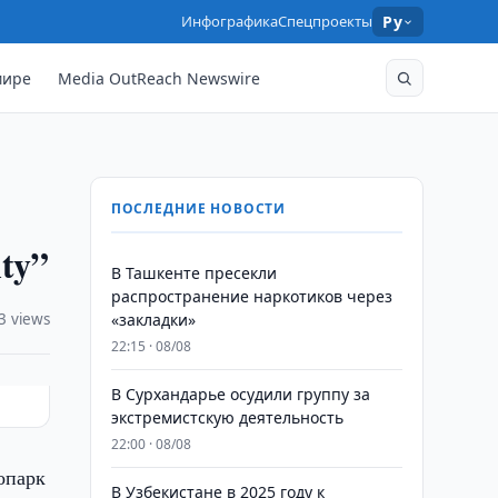
Инфографика
Спецпроекты
Ру
мире
Media OutReach Newswire
ПОСЛЕДНИЕ НОВОСТИ
ty”
В Ташкенте пресекли
распространение наркотиков через
3 views
«закладки»
22:15 · 08/08
В Сурхандарье осудили группу за
экстремистскую деятельность
22:00 · 08/08
опарк
В Узбекистане в 2025 году к