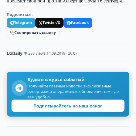
проведёт свой бой против Хеберт де Соуза 16 сентября.
Поделиться:
Telegram
Twitter/X
Facebook
Скопировать ссылку
UzDaily
·
👁 388 views
·
14.09.2019 · 20:07
Будьте в курсе событий
Получайте главные новости, эксклюзивные
репортажи и оперативные обновления там, где
вам удобно.
Подписывайтесь на наш канал