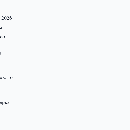
 2026
а
ов.
д
ов, то
парка