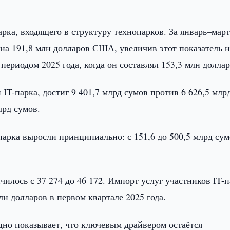
рка, входящего в структуру технопарков. За январь–март
 на 191,8 млн долларов США, увеличив этот показатель н
ериодом 2025 года, когда он составлял 153,3 млн доллар
T-парка, достиг 9 401,7 млрд сумов против 6 626,5 млр
лрд сумов.
арка выросли принципиально: с 151,6 до 500,5 млрд сум
ичилось с 37 274 до 46 172. Импорт услуг участников IT-
н долларов в первом квартале 2025 года.
дно показывает, что ключевым драйвером остаётся