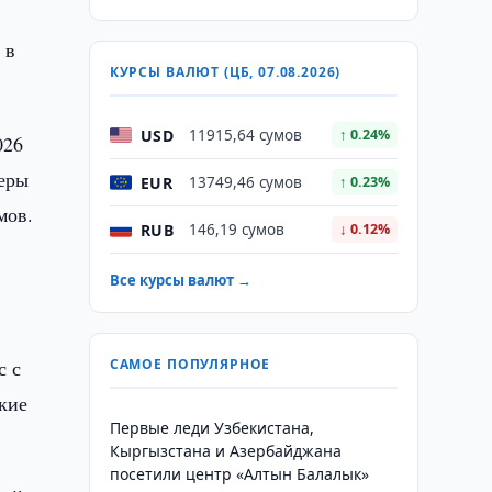
 в
КУРСЫ ВАЛЮТ (ЦБ, 07.08.2026)
USD
11915,64 сумов
↑ 0.24%
026
теры
EUR
13749,46 сумов
↑ 0.23%
мов.
RUB
146,19 сумов
↓ 0.12%
Все курсы валют →
с с
САМОЕ ПОПУЛЯРНОЕ
кие
Первые леди Узбекистана,
Кыргызстана и Азербайджана
посетили центр «Алтын Балалык»