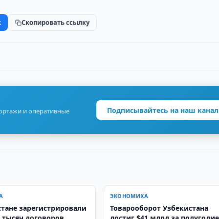
k
Скопировать ссылку
Подписывайтесь на наш канал
портажи и оперативные
А
ЭКОНОМИКА
стане зарегистрировали
Товарооборот Узбекистана
0 тысяч договоров
достиг $41 млрд за полугоди