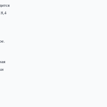
дится
18,4
ое.
ная
ки