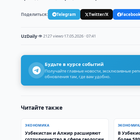
Поделиться:
Telegram
Twitter/X
Faceboo
UzDaily
·
👁 2127 views
·
17.05.2026 · 07:41
Будьте в курсе событий
Получайте главные новости, эксклюзивные ре
обновления там, где вам удобно.
Читайте также
ЭКОНОМИКА
ЭКОНОМИК
Узбекистан и Алжир расширяют
В Узбеки
сотрудничество в сфере геологии
более 58