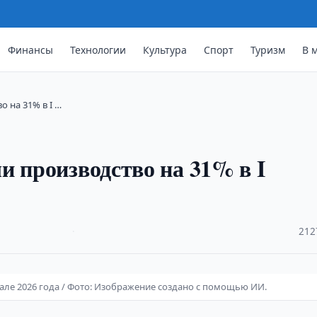
Финансы
Технологии
Культура
Спорт
Туризм
В 
о на 31% в I …
и производство на 31% в I
·
212
тале 2026 года / Фото: Изображение создано с помощью ИИ.