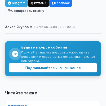
Telegram
Twitter/X
Facebook
Скопировать ссылку
Аскар Якубов
·
👁 314 views
·
24.08.2019 · 00:00
Будьте в курсе событий
Получайте главные новости, эксклюзивные
репортажи и оперативные обновления там, где
вам удобно.
Подписывайтесь на наш канал
Читайте также