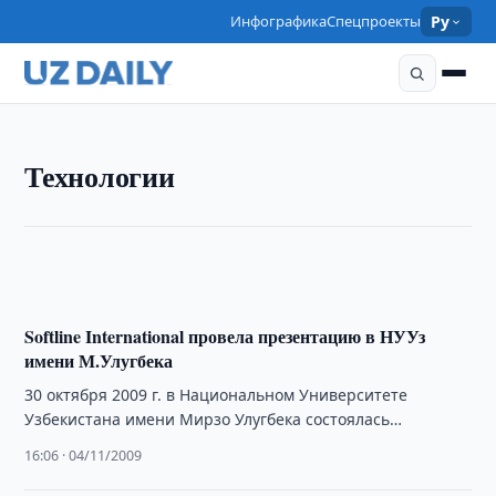
Инфографика
Спецпроекты
Ру
ТЕХНОЛОГИИ
Технологии
«Билайн» открыл собственный стенд в Музее
истории связи
13:15 · 05/11/2009
Softline International провела презентацию в НУУз
имени М.Улугбека
30 октября 2009 г. в Национальном Университете
Узбекистана имени Мирзо Улугбека состоялась
презентация компании Softline International для
16:06 · 04/11/2009
студентов механико-математического факультета.