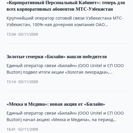
«Корпоративный Персональный Кабинет»: теперь для
всех корпоративных абонентов МТС-Узбекистан
Крупнейший оператор сотовой связи Узбекистана МТС-
Узбекистан, 100%-ная дочерняя компания ОАО
"Мобильные ТелеСистемы", сообщает об изменении в
15:34 · 03/11/2009
условиях предоставления услуги «Корпоративный …
Золотые семерки «Билайн» нашли победителя
Единый оператор связи «Билайн» (ООО Unitel и СП ООО
Buzton) подвел итоги акции «Золотая лихорадка»,
проведенной среди абонентов Ташкентского
15:14 · 03/11/2009
регионального …
«Мекка и Медина»: новая акция от «Билайн»
Единый оператор связи «Билайн» (ООО Unitel и СП ООО
Buzton) начал акцию «Мекка и Медина», на период
действия которой все …
16:41 · 02/11/2009