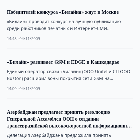
Победителей конкурса «Билайна» ждут в Москве
«Билайн» проводит конкурс на лучшую публикацию
среди работников печатных и Интернет-СМИ
Узбекистана по теме «Широкополосный Интернет-
14:48 · 04/11/2009
доступ от «Билайн»: палитра технологий».
«Билайн» развивает GSM и EDGE в Кашкадарье
Единый оператор связи «Билайн» (ООО Unitel и СП ООО
Buzton) расширил зоны покрытия сети GSM на
территории Южного регионального филиала …
14:00 · 04/11/2009
Азербайджан предлагает принять резолюцию
Генеральной Ассамблеи ООН о создании
трансевразийской высокоскоростной информационной
магистрали
Делегация Азербайджана предложила принять