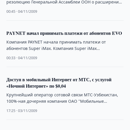
резолюцию Генеральной Ассамблеи ООН о расширении
доступа к Интернету путем создания трансевразийской
00:45 · 04/11/2009
высокоскоростной информационной магистрали. Проект
…
PAYNET начал принимать платежи от абонентов EVO
Компания PAYNET начала принимать платежи от
абонентов Super iMax. Компания Super iMax
осуществляет свою деятельность в Узбекистане под
00:33 · 04/11/2009
торговой маркой …
Доступ в мобильный Интернет от МТС, с услугой
«Ночной Интернет» по $0,04
Крупнейший оператор сотовой связи МТС-Узбекистан,
100%-ная дочерняя компания ОАО "Мобильные
ТелеСистемы", сообщает, что с 1 ноября 2009 года на
17:25 · 03/11/2009
постоянной …