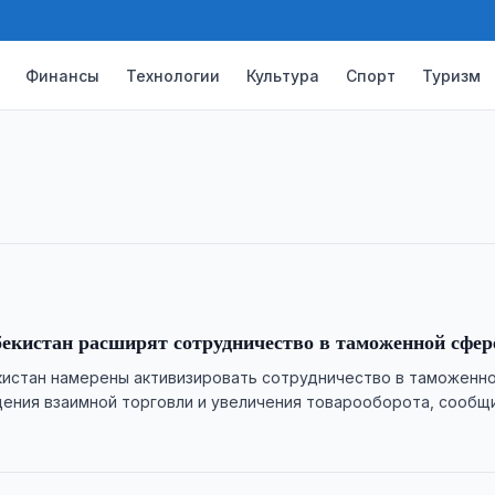
нию вкладов изучает решения
Финансы
Технологии
Культура
Спорт
Туризм
о с компанией Regnology современные
системы гарантирования вкладов.
бекистан расширят сотрудничество в таможенной сфер
кистан намерены активизировать сотрудничество в таможенн
ения взаимной торговли и увеличения товарооборота, сообщ