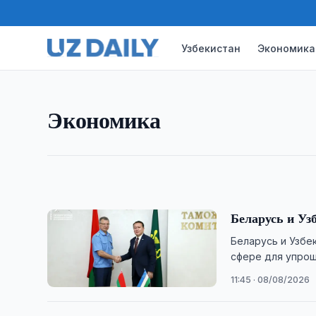
ЭКОНОМИКА
Агентство по гарантирова
Узбекистан
Экономика
Regnology
Агентство по гарантированию вкладов обсудил
Экономика
цифровые решения для развития национальной 
12:00 · 08/08/2026
Беларусь и Уз
Беларусь и Узбе
сфере для упрощ
ГТК Беларуси.
11:45 · 08/08/2026