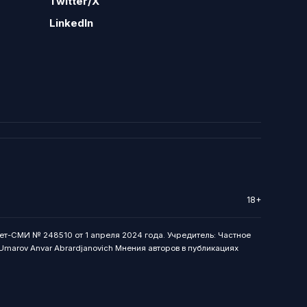
Twitter/X
LinkedIn
18+
ет-СМИ № 248510 от 1 апреля 2024 года. Учредитель: Частное
: Umarov Anvar Abrardjanovich Мнения авторов в публикациях