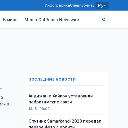
Инфографика
Спецпроекты
Ру
В мире
Media OutReach Newswire
ПОСЛЕДНИЕ НОВОСТИ
е
Андижан и Хайкоу установили
ой
побратимские связи
или в
13:15 · 08/08
Спутник Samarkand-2028 передал
первое фото с орбиты