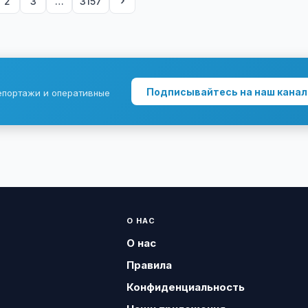
›
2
3
…
3157
Подписывайтесь на наш канал
епортажи и оперативные
О НАС
О нас
Правила
Конфиденциальность