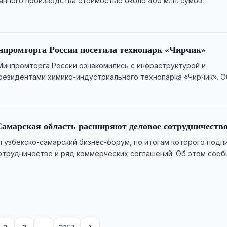
анного производства стоимостью около 400 млн. сумов.
промторга России посетила технопарк «Чирчик»
инпромторга России ознакомились с инфраструктурой и
езидентами химико-индустриального технопарка «Чирчик». О
имико-индустриальный технопарк «Чирчик».
Самарская область расширяют деловое сотрудничеств
 узбекско-самарский бизнес-форум, по итогам которого подп
трудничестве и ряд коммерческих соглашений. Об этом соо
ленная …