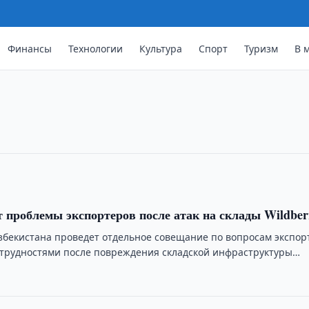
Финансы
Технологии
Культура
Спорт
Туризм
В 
еры по реформированию энергетик
оручений по подготовке
ериоду и повышению надежности
т проблемы экспортеров после атак на склады Wildber
збекистана проведет отдельное совещание по вопросам экспор
 трудностями после повреждения складской инфраструктуры
сии.