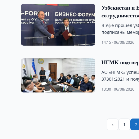
Узбекистан и 
сотрудничеств
В Уфе прошел уз
подписаны мемор
сотрудничестве.
14:15 · 06/08/2026
НГМК подтверд
АО «НГМК» успеш
37301:2021 и по
комплаенс-мене
13:30 · 06/08/2026
‹
1
2