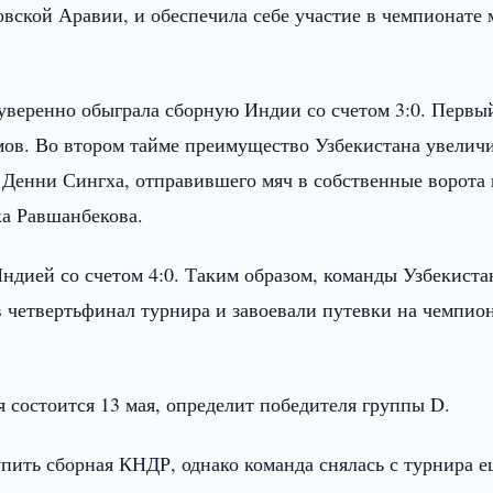
вской Аравии, и обеспечила себе участие в чемпионате 
 уверенно обыграла сборную Индии со счетом 3:0. Первы
имов. Во втором тайме преимущество Узбекистана увелич
 Денни Сингха, отправившего мяч в собственные ворота 
ка Равшанбекова.
ндией со счетом 4:0. Таким образом, команды Узбекиста
в четвертьфинал турнира и завоевали путевки на чемпио
я состоится 13 мая, определит победителя группы D.
пить сборная КНДР, однако команда снялась с турнира е