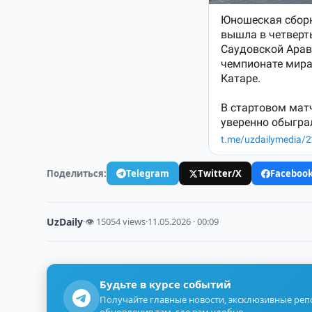
Поделиться:
Telegram
Twitter/X
Faceboo
UzDaily
·
👁 15054 views
·
11.05.2026 · 00:09
Будьте в курсе событий
Получайте главные новости, эксклюзивные ре