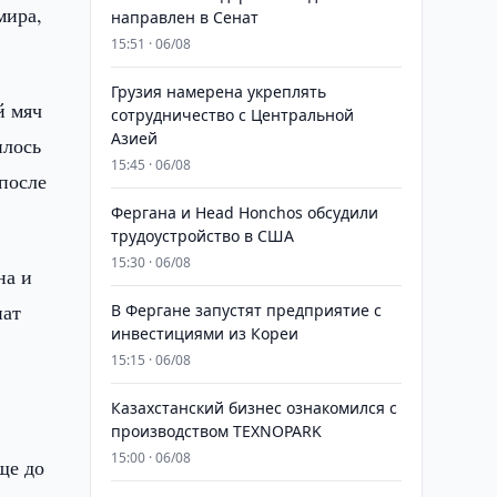
мира,
направлен в Сенат
15:51 · 06/08
Грузия намерена укреплять
й мяч
сотрудничество с Центральной
Азией
илось
15:45 · 06/08
после
Фергана и Head Honchos обсудили
трудоустройство в США
15:30 · 06/08
на и
нат
В Фергане запустят предприятие с
инвестициями из Кореи
15:15 · 06/08
Казахстанский бизнес ознакомился с
производством TEXNOPARK
15:00 · 06/08
ще до