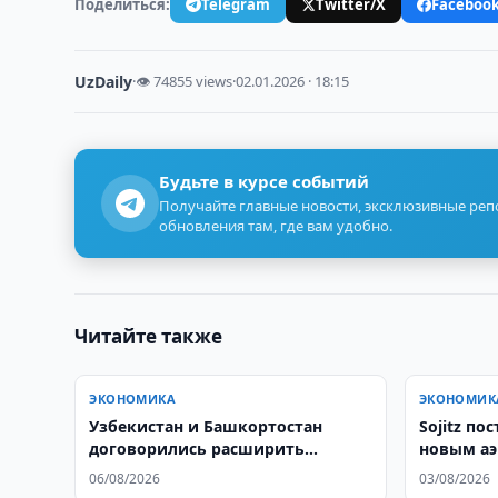
Поделиться:
Telegram
Twitter/X
Faceboo
UzDaily
·
👁 74855 views
·
02.01.2026 · 18:15
Будьте в курсе событий
Получайте главные новости, эксклюзивные ре
обновления там, где вам удобно.
Читайте также
ЭКОНОМИКА
ЭКОНОМИК
Узбекистан и Башкортостан
Sojitz по
договорились расширить
новым аэ
деловое сотрудничество
06/08/2026
03/08/2026