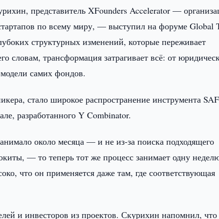
рихин, представитель XFounders Accelerator — организа
тартапов по всему миру, — выступил на форуме Global 
лубоких структурных изменений, которые переживает
его словам, трансформация затрагивает всё: от юридичес
-модели самих фондов.
пикера, стало широкое распространение инструмента SA
але, разработанного Y Combinator.
анимало около месяца — и не из-за поиска подходящего
окиты, — то теперь тот же процесс занимает одну неделю
око, что он применяется даже там, где соответствующая
елей и инвесторов из проектов. Скурихин напомнил, что