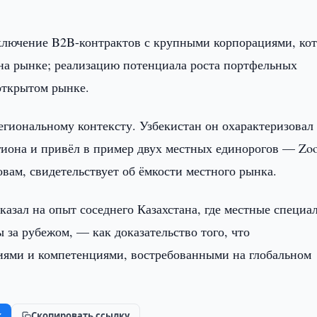
заключение B2B-контрактов с крупными корпорациями, ко
на рынке; реализацию потенциала роста портфельных
открытом рынке.
егиональному контексту. Узбекистан он охарактеризовал
гиона и привёл в пример двух местных единорогов — Zo
вам, свидетельствует об ёмкости местного рынка.
казал на опыт соседнего Казахстана, где местные специа
за рубежом, — как доказательство того, что
иями и компетенциями, востребованными на глобальном
k
Скопировать ссылку