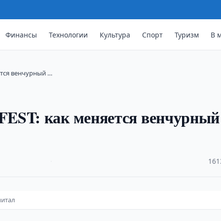
Финансы
Технологии
Культура
Спорт
Туризм
В 
ется венчурный …
EST: как меняется венчурный
·
161
питал