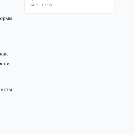
14:30 · 02/08
торым
 как
om и
листы