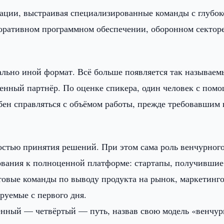
ации, выстраивая специализированные команды с глубок
поративном программном обеспечении, оборонном секторе
льно иной формат. Всё больше появляется так называем
енный партнёр. По оценке спикера, один человек с пом
бен справляться с объёмом работы, прежде требовавшим
остью принятия решений. При этом сама роль венчурног
вания к полноценной платформе: стартапы, получившие
отовые команды по выводу продукта на рынок, маркетинг
руемые с первого дня.
венный — четвёртый — путь, назвав свою модель «венчу