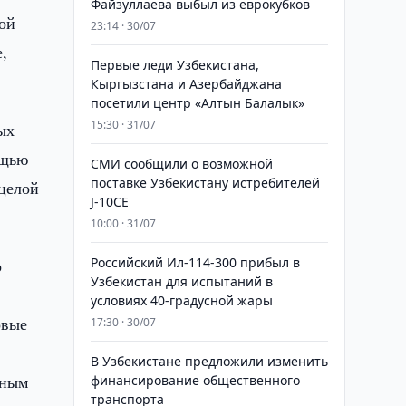
Файзуллаева выбыл из еврокубков
ой
23:14 · 30/07
,
Первые леди Узбекистана,
Кыргызстана и Азербайджана
посетили центр «Алтын Балалык»
15:30 · 31/07
ых
ощью
СМИ сообщили о возможной
поставке Узбекистану истребителей
 целой
J-10CE
10:00 · 31/07
Российский Ил-114-300 прибыл в
о
Узбекистан для испытаний в
условиях 40-градусной жары
овые
17:30 · 30/07
В Узбекистане предложили изменить
рным
финансирование общественного
транспорта