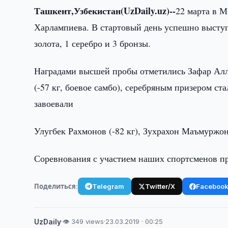
Ташкент,Узбекистан(UzDaily.uz)--
22 марта в 
Харлампиева. В стартовый день успешно выступ
золота, 1 серебро и 3 бронзы.
Наградами высшей пробы отметились Зафар Алла
(-57 кг, боевое самбо), серебряным призером ста
завоевали
Улугбек Рахмонов (-82 кг), Зухрахон Маъмуржоно
Соревнования с участием наших спортсменов п
Поделиться:
Telegram
Twitter/X
Faceboo
UzDaily
·
👁 349 views
·
23.03.2019 · 00:25