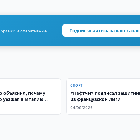
Подписывайтесь на наш канал
портажи и оперативные
СПОРТ
о объяснил, почему
«Нефтчи» подписал защитни
о уезжал в Италию
из французской Лиги 1
мпионата мира
6
04/08/2026