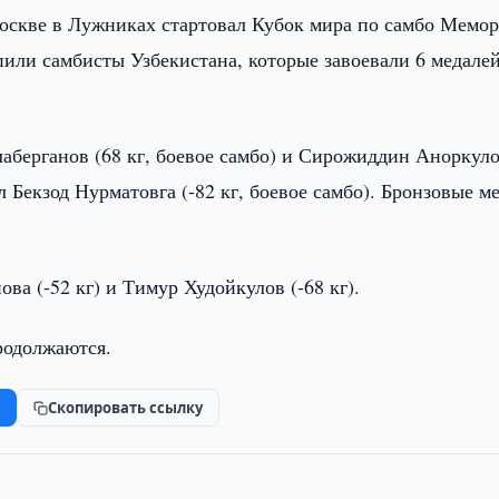
Москве в Лужниках стартовал Кубок мира по самбо Мемо
или самбисты Узбекистана, которые завоевали 6 медалей
берганов (68 кг, боевое самбо) и Сирожиддин Аноркул
л Бекзод Нурматовга (-82 кг, боевое самбо). Бронзовые м
ва (-52 кг) и Тимур Худойкулов (-68 кг).
родолжаются.
k
Скопировать ссылку