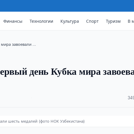
Финансы
Технологии
Культура
Спорт
Туризм
В 
 мира завоевали …
ервый день Кубка мира завоев
·
34
вали шесть медалей (фото НОК Узбекистана)