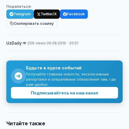
Поделиться:
Telegram
Twitter/X
Facebook
Скопировать ссылку
UzDaily
·
👁 258 views
·
26.08.2019 · 20:51
Будьте в курсе событий
Получайте главные новости, эксклюзивные
репортажи и оперативные обновления там, где
вам удобно.
Подписывайтесь на наш канал
Читайте также