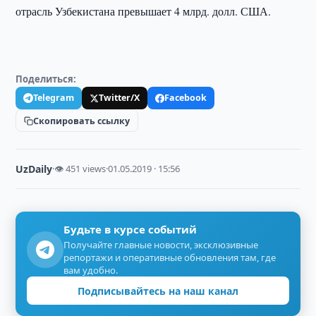
отрасль Узбекистана превышает 4 млрд. долл. США.
Поделиться:
Telegram
Twitter/X
Facebook
Скопировать ссылку
UzDaily
·
👁 451 views
·
01.05.2019 · 15:56
Будьте в курсе событий
Получайте главные новости, эксклюзивные
репортажи и оперативные обновления там, где
вам удобно.
Подписывайтесь на наш канал