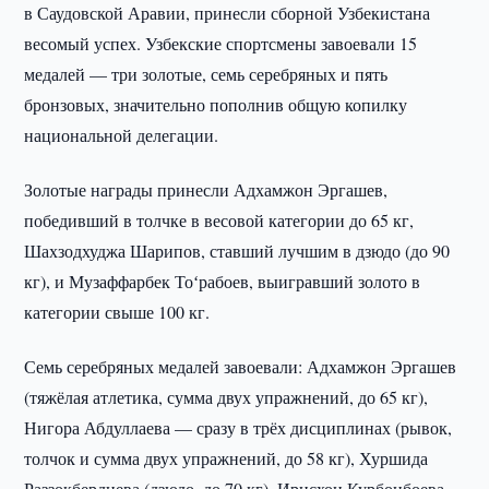
в Саудовской Аравии, принесли сборной Узбекистана
весомый успех. Узбекские спортсмены завоевали 15
медалей — три золотые, семь серебряных и пять
бронзовых, значительно пополнив общую копилку
национальной делегации.
Золотые награды принесли Адхамжон Эргашев,
победивший в толчке в весовой категории до 65 кг,
Шахзодхуджа Шарипов, ставший лучшим в дзюдо (до 90
кг), и Музаффарбек Тоʻрабоев, выигравший золото в
категории свыше 100 кг.
Семь серебряных медалей завоевали: Адхамжон Эргашев
(тяжёлая атлетика, сумма двух упражнений, до 65 кг),
Нигора Абдуллаева — сразу в трёх дисциплинах (рывок,
толчок и сумма двух упражнений, до 58 кг), Хуршида
Раззокбердиева (дзюдо, до 70 кг), Ирисхон Курбонбоева