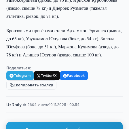
(дзюдо, свыше 78 кг) и Диёрбек Рузметов (тяжёлая
атлетика, рывок, до 71 кг).
Бронзовыми призёрами стали Адхамжон Эргашев (рывок,
до 65 кг), Узукжамол Юнусова (бокс, до 54 кг), Зилола
Юсуфова (бокс, до 51 кг), Маржона Кучимова (дзюдо, до
78 кг) и Алишер Юсупов (дзюдо, свыше 100 кг).
Поделиться:
Telegram
Twitter/X
Facebook
Скопировать ссылку
UzDaily
·
👁 2604 views
·
10.11.2025 · 00:54