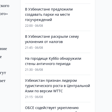
ского
В Узбекистане предложили
ого»
создавать парки на месте
госучреждений
22:00 · 06/08
В Узбекистане раскрыли схему
уклонения от налогов
ение
21:45 · 06/08
е
На городище Куббо обнаружили
стены античного периода
21:30 · 06/08
гут
ает
Узбекистан признан лидером
туристического роста в Центральной
Азии по версии WTTC
21:15 · 06/08
ОБСЕ содействует укреплению