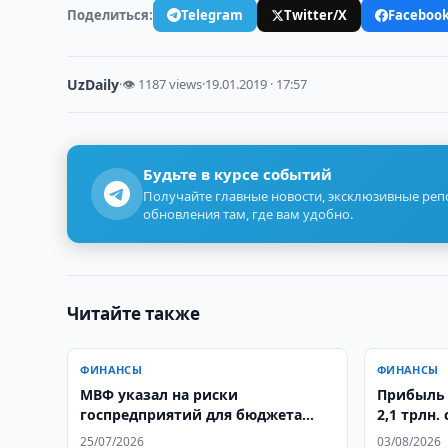
Поделиться:
Telegram
Twitter/X
Faceboo
UzDaily
·
👁 1187 views
·
19.01.2019 · 17:57
Будьте в курсе событий
Получайте главные новости, эксклюзивные ре
обновления там, где вам удобно.
Читайте также
ФИНАНСЫ
ФИНАНСЫ
МВФ указал на риски
Прибыль 
госпредприятий для бюджета
2,1 трлн.
Узбекистана
25/07/2026
03/08/2026