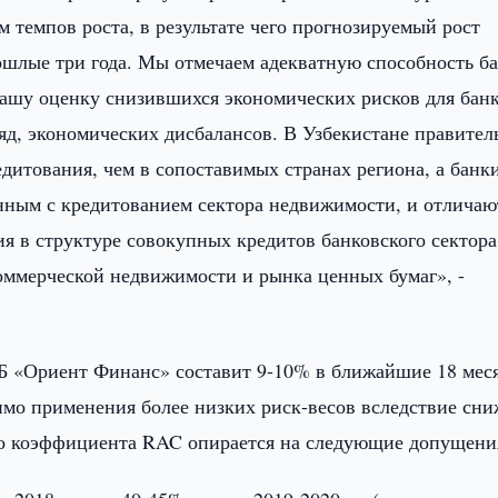
 темпов роста, в результате чего прогнозируемый рост
рошлые три года. Мы отмечаем адекватную способность б
ашу оценку снизившихся экономических рисков для банк
яд, экономических дисбалансов. В Узбекистане правител
едитования, чем в сопоставимых странах региона, а банк
нным с кредитованием сектора недвижимости, и отличаю
я в структуре совокупных кредитов банковского сектора
коммерческой недвижимости и рынка ценных бумаг», -
 «Ориент Финанс» составит 9-10% в ближайшие 18 мес
мимо применения более низких риск-весов вследствие сн
но коэффициента RAC опирается на следующие допущени