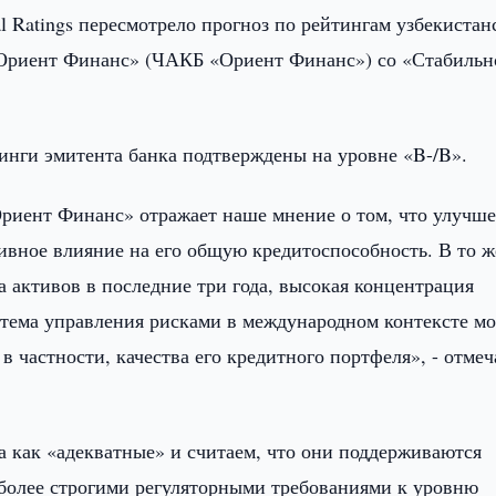
l Ratings пересмотрело прогноз по рейтингам узбекистан
«Ориент Финанс» (ЧАКБ «Ориент Финанс») со «Стабильн
нги эмитента банка подтверждены на уровне «B-/B».
иент Финанс» отражает наше мнение о том, что улучш
ивное влияние на его общую кредитоспособность. В то ж
а активов в последние три года, высокая концентрация
стема управления рисками в международном контексте мо
 частности, качества его кредитного портфеля», - отмеч
 как «адекватные» и считаем, что они поддерживаются
более строгими регуляторными требованиями к уровню