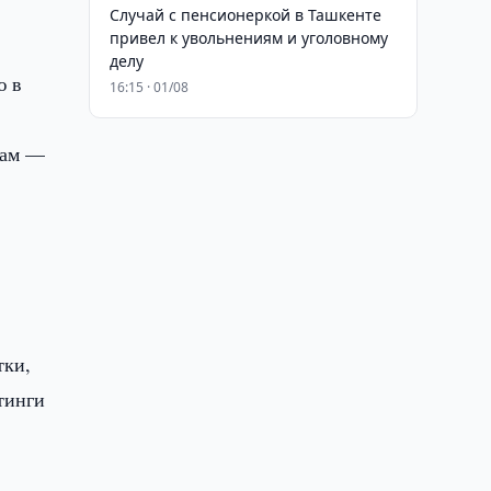
Случай с пенсионеркой в Ташкенте
привел к увольнениям и уголовному
делу
ю в
16:15 · 01/08
там —
тки,
тинги