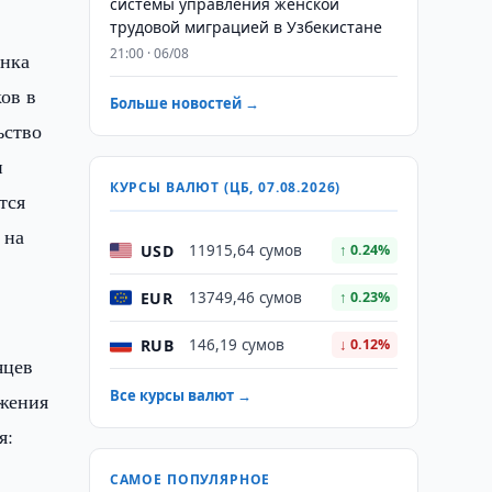
системы управления женской
трудовой миграцией в Узбекистане
21:00 · 06/08
анка
ов в
Больше новостей →
ьство
и
КУРСЫ ВАЛЮТ (ЦБ, 07.08.2026)
тся
 на
USD
11915,64 сумов
↑ 0.24%
EUR
13749,46 сумов
↑ 0.23%
RUB
146,19 сумов
↓ 0.12%
яцев
Все курсы валют →
ижения
я:
САМОЕ ПОПУЛЯРНОЕ