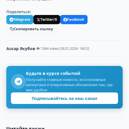
Поделиться:
Telegram
Twitter/X
Facebook
Скопировать ссылку
Аскар Якубов
·
👁 1344 views
·
29.01.2024 · 06:32
Будьте в курсе событий
Получайте главные новости, эксклюзивные
репортажи и оперативные обновления там, где
вам удобно.
Подписывайтесь на наш канал
Читайте также