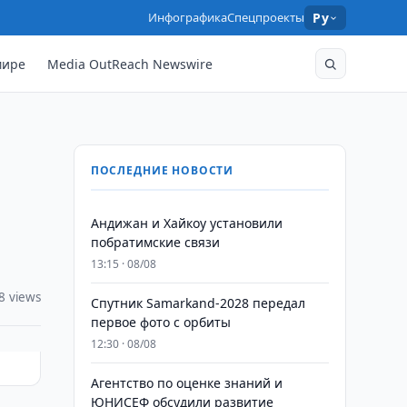
Инфографика
Спецпроекты
Ру
мире
Media OutReach Newswire
ПОСЛЕДНИЕ НОВОСТИ
Андижан и Хайкоу установили
побратимские связи
13:15 · 08/08
8 views
Спутник Samarkand-2028 передал
первое фото с орбиты
12:30 · 08/08
Агентство по оценке знаний и
ЮНИСЕФ обсудили развитие