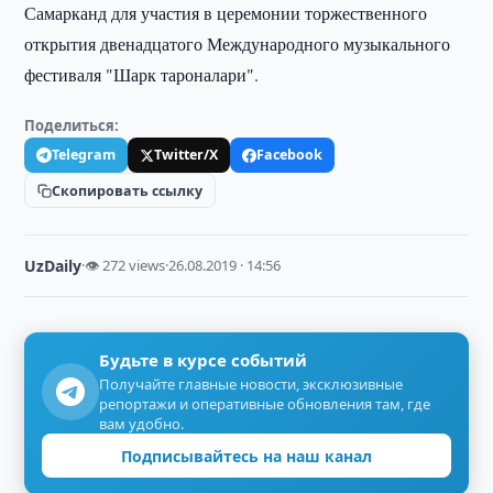
Самарканд для участия в церемонии торжественного
открытия двенадцатого Международного музыкального
фестиваля "Шарк тароналари".
Поделиться:
Telegram
Twitter/X
Facebook
Скопировать ссылку
UzDaily
·
👁 272 views
·
26.08.2019 · 14:56
Будьте в курсе событий
Получайте главные новости, эксклюзивные
репортажи и оперативные обновления там, где
вам удобно.
Подписывайтесь на наш канал