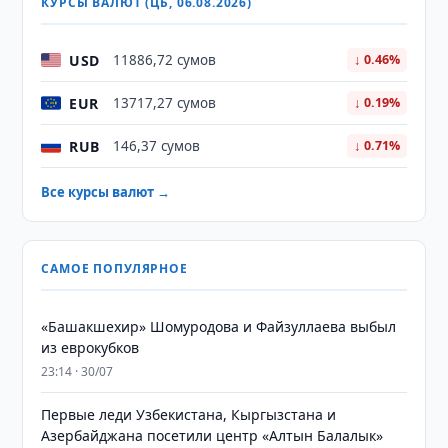
КУРСЫ ВАЛЮТ (ЦБ, 06.08.2026)
USD
11886,72 сумов
↓ 0.46%
EUR
13717,27 сумов
↓ 0.19%
RUB
146,37 сумов
↓ 0.71%
Все курсы валют →
САМОЕ ПОПУЛЯРНОЕ
«Башакшехир» Шомуродова и Файзуллаева выбыл
из еврокубков
23:14 · 30/07
Первые леди Узбекистана, Кыргызстана и
Азербайджана посетили центр «Алтын Балалык»