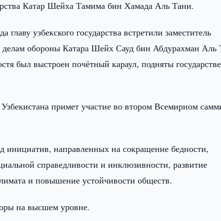
рства Катар Шейха Тамима бин Хамада Аль Тани.
 главу узбекского государства встретили заместитель
о делам обороны Катарa Шейх Сауд бин Абдурахман Аль
остя был выстроен почётный караул, подняты государств
т Узбекистана примет участие во втором Всемирном самм
д инициатив, направленных на сокращение бедности,
циальной справедливости и инклюзивности, развитие
климата и повышение устойчивости обществ.
воры на высшем уровне.