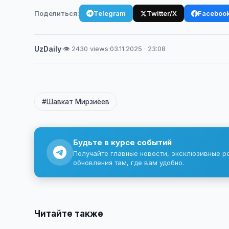
Поделиться:
Telegram
Twitter/X
Faceboo
UzDaily
·
👁 2430 views
·
03.11.2025 · 23:08
#Шавкат Мирзиёев
Будьте в курсе событий
Получайте главные новости, эксклюзивные р
обновления там, где вам удобно.
Читайте также