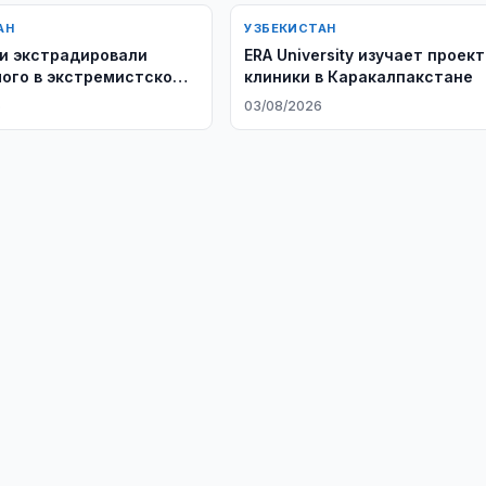
АН
УЗБЕКИСТАН
и экстрадировали
ERA University изучает проект
ого в экстремистском
клиники в Каракалпакстане
лении
6
03/08/2026