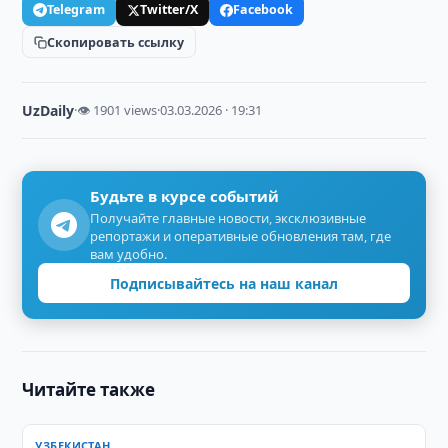
Telegram
Twitter/X
Facebook
Скопировать ссылку
UzDaily
·
👁 1901 views
·
03.03.2026 · 19:31
Будьте в курсе событий
Получайте главные новости, эксклюзивные
репортажи и оперативные обновления там, где
вам удобно.
Подписывайтесь на наш канал
Читайте также
УЗБЕКИСТАН