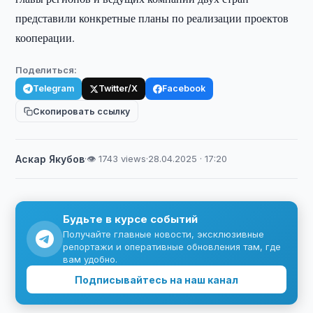
представили конкретные планы по реализации проектов
кооперации.
Поделиться:
Telegram
Twitter/X
Facebook
Скопировать ссылку
Аскар Якубов
·
👁 1743 views
·
28.04.2025 · 17:20
Будьте в курсе событий
Получайте главные новости, эксклюзивные
репортажи и оперативные обновления там, где
вам удобно.
Подписывайтесь на наш канал