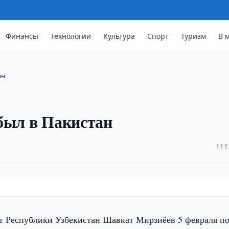
Финансы
Технологии
Культура
Спорт
Туризм
В 
ан
был в Пакистан
·
111
т Республики Узбекистан Шавкат Мирзиёев 5 февраля п