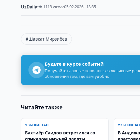
UzDaily
·
👁 1113 views
·
05.02.2026 · 13:35
#Шавкат Мирзиёев
Будьте в курсе событий
Получайте главные новости, эксклюзивные ре
обновления там, где вам удобно.
Читайте также
УЗБЕКИСТАН
УЗБЕКИСТА
Бахтиёр Саидов встретился со
В Андижа
спикером нижней палаты
арестова