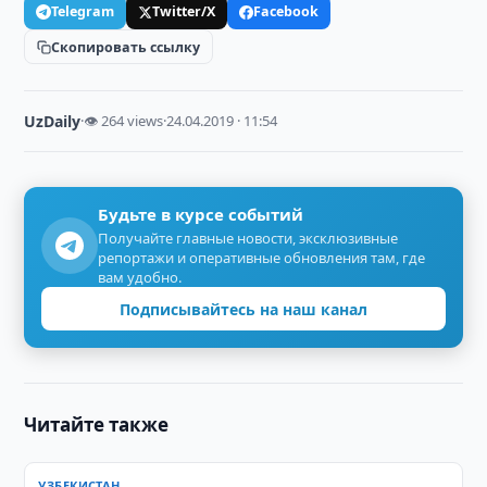
Telegram
Twitter/X
Facebook
Скопировать ссылку
UzDaily
·
👁 264 views
·
24.04.2019 · 11:54
Будьте в курсе событий
Получайте главные новости, эксклюзивные
репортажи и оперативные обновления там, где
вам удобно.
Подписывайтесь на наш канал
Читайте также
УЗБЕКИСТАН