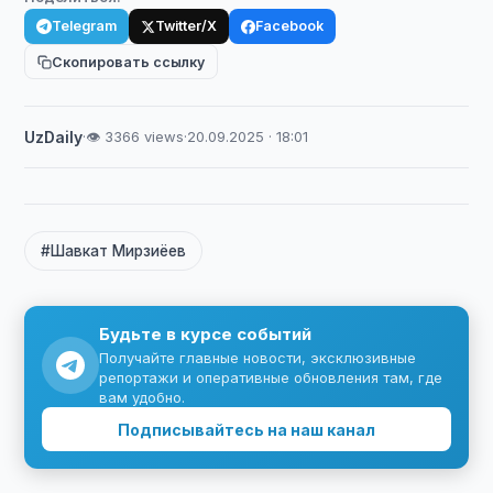
Telegram
Twitter/X
Facebook
Скопировать ссылку
UzDaily
·
👁 3366 views
·
20.09.2025 · 18:01
#Шавкат Мирзиёев
Будьте в курсе событий
Получайте главные новости, эксклюзивные
репортажи и оперативные обновления там, где
вам удобно.
Подписывайтесь на наш канал