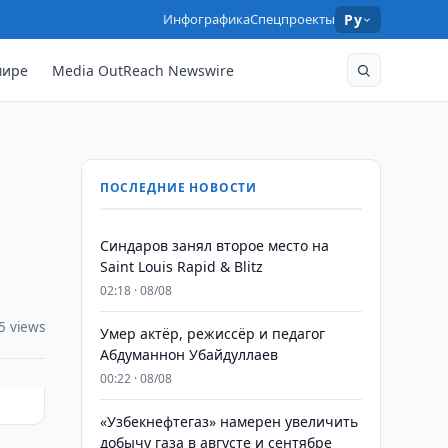
Инфографика
Спецпроекты
Ру
мире
Media OutReach Newswire
ПОСЛЕДНИЕ НОВОСТИ
Синдаров занял второе место на
Saint Louis Rapid & Blitz
02:18 · 08/08
5 views
Умер актёр, режиссёр и педагог
Абдуманнон Убайдуллаев
00:22 · 08/08
«Узбекнефтегаз» намерен увеличить
добычу газа в августе и сентябре