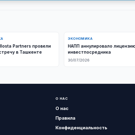
КА
ЭКОНОМИКА
losta Partners провели
НАПП аннулировало лицензи
стречу в Ташкенте
инвестпосредника
6
30/07/2026
О НАС
О нас
Правила
Конфиденциальность