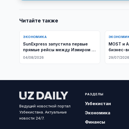
Читайте также
ЭКОНОМИКА
ЭКОНОМИ
SunExpress запустила первые
MOST и Al
прямые рейсы между Измиром и
бизнес-в
Ташкентом
04/08/2026
29/07/202
РАЗДЕЛЫ
Узбекистан
Ведущий новостной портал
Узбекистана. Актуальные
Экономика
новости 24/7.
Финансы