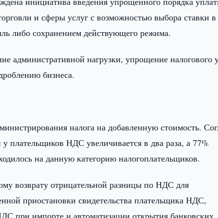
уждена инициатива введения упрощенного порядка упла
орговли и сферы услуг с возможностью выбора ставки в
ыль либо сохранением действующего режима.
ние административной нагрузки, упрощение налогового 
дроблению бизнеса.
дминистрирования налога на добавленную стоимость. Сог
 у плательщиков НДС увеличивается в два раза, а 77%
иходилось на данную категорию налогоплательщиков.
ому возврату отрицательной разницы по НДС для
енной приостановки свидетельства плательщика НДС,
 НДС при импорте и автоматизации открытия банковских