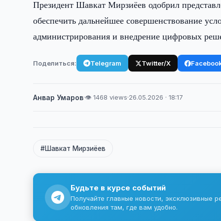
Президент Шавкат Мирзиёев одобрил представл
обеспечить дальнейшее совершенствование усло
администрирования и внедрение цифровых реш
Поделиться:
Telegram
Twitter/X
Faceboo
Анвар Умаров
·
👁 1468 views
·
26.05.2026 · 18:17
#Шавкат Мирзиёев
Будьте в курсе событий
Получайте главные новости, эксклюзивные р
обновления там, где вам удобно.