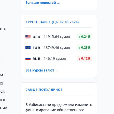
Больше новостей →
КУРСЫ ВАЛЮТ (ЦБ, 07.08.2026)
сть
USD
11915,64 сумов
↑ 0.24%
EUR
13749,46 сумов
↑ 0.23%
а
RUB
146,19 сумов
↓ 0.12%
Все курсы валют →
ым
ех
САМОЕ ПОПУЛЯРНОЕ
тся
я в
В Узбекистане предложили изменить
ота».
финансирование общественного