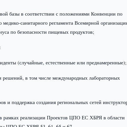
вой базы в соответствии с положениями Конвенции по
 медико-санитарного регламента Всемирной организаци
уса по безопасности пищевых продуктов;
:
циденты (случайные, естественные или преднамеренные);
 и решений, в том числе международных лабораторных
ров и поддержка создания региональных сетей инструкто
 в рамках реализации Проектов ЦПО ЕС ХБРЯ в области
ты ЦПО ЕС ХБРЯ 53, 61, 65 и 67