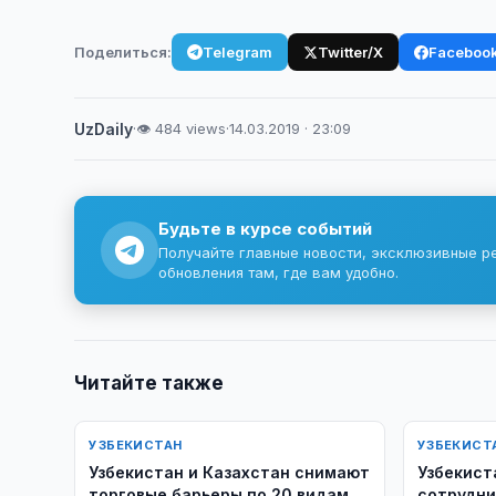
Поделиться:
Telegram
Twitter/X
Faceboo
UzDaily
·
👁 484 views
·
14.03.2019 · 23:09
Будьте в курсе событий
Получайте главные новости, эксклюзивные р
обновления там, где вам удобно.
Читайте также
УЗБЕКИСТАН
УЗБЕКИСТ
Узбекистан и Казахстан снимают
Узбекист
торговые барьеры по 20 видам
сотрудни