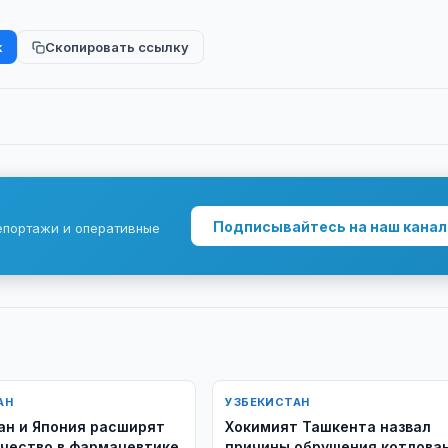
k
Скопировать ссылку
Подписывайтесь на наш канал
епортажи и оперативные
АН
УЗБЕКИСТАН
ан и Япония расширят
Хокимият Ташкента назвал
чество в фармацевтике
причины обрушения котлова