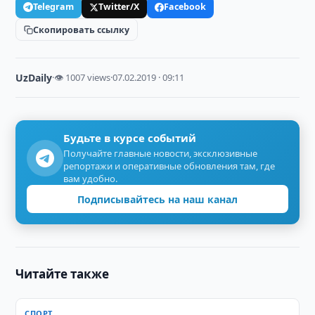
Telegram
Twitter/X
Facebook
Скопировать ссылку
UzDaily
·
👁 1007 views
·
07.02.2019 · 09:11
Будьте в курсе событий
Получайте главные новости, эксклюзивные
репортажи и оперативные обновления там, где
вам удобно.
Подписывайтесь на наш канал
Читайте также
СПОРТ