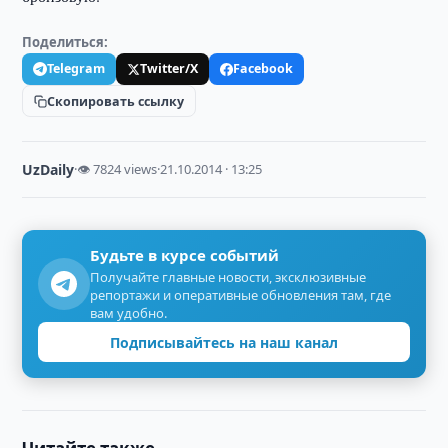
Поделиться:
Telegram
Twitter/X
Facebook
Скопировать ссылку
UzDaily
·
👁 7824 views
·
21.10.2014 · 13:25
Будьте в курсе событий
Получайте главные новости, эксклюзивные
репортажи и оперативные обновления там, где
вам удобно.
Подписывайтесь на наш канал