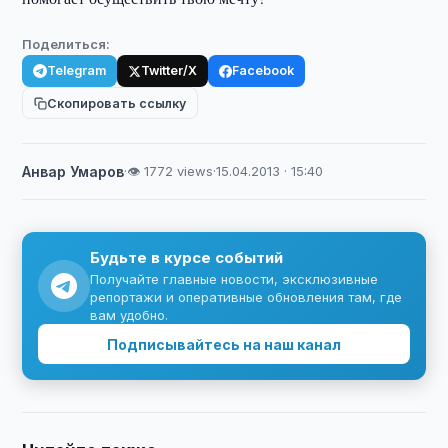
Поделиться:
Telegram
Twitter/X
Facebook
Скопировать ссылку
Анвар Умаров
·
👁 1772 views
·
15.04.2013 · 15:40
Будьте в курсе событий
Получайте главные новости, эксклюзивные
репортажи и оперативные обновления там, где
вам удобно.
Подписывайтесь на наш канал