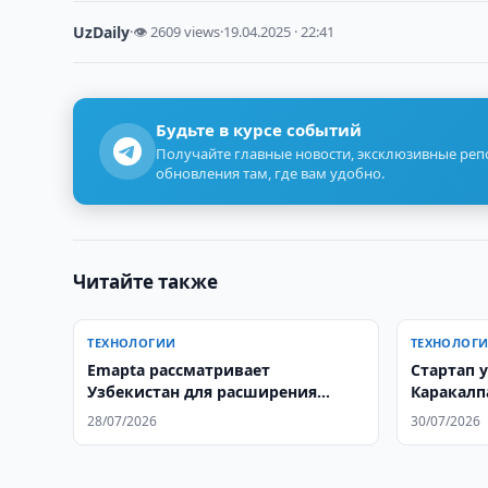
UzDaily
·
👁 2609 views
·
19.04.2025 · 22:41
Будьте в курсе событий
Получайте главные новости, эксклюзивные ре
обновления там, где вам удобно.
Читайте также
ТЕХНОЛОГИИ
ТЕХНОЛОГ
Emapta рассматривает
Стартап 
Узбекистан для расширения
Каракалп
сервисных операций
акселера
28/07/2026
30/07/2026