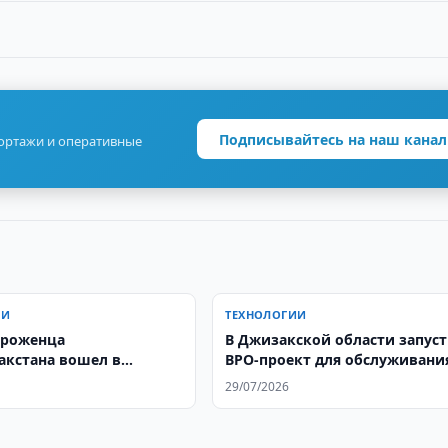
Подписывайтесь на наш канал
портажи и оперативные
ИИ
ТЕХНОЛОГИИ
уроженца
В Джизакской области запус
акстана вошел в
BPO-проект для обслуживани
тор Y Combinator
грузоперевозок в США
29/07/2026