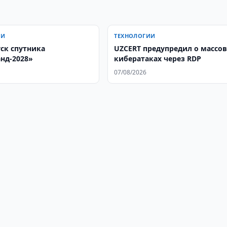
ИИ
ТЕХНОЛОГИИ
уск спутника
UZCERT предупредил о массо
нд-2028»
кибератаках через RDP
07/08/2026