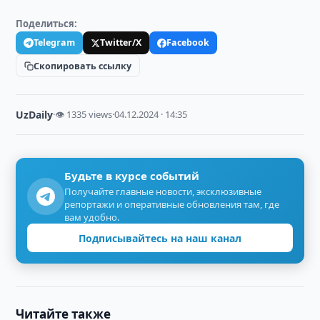
Поделиться:
Telegram
Twitter/X
Facebook
Скопировать ссылку
UzDaily
·
👁 1335 views
·
04.12.2024 · 14:35
Будьте в курсе событий
Получайте главные новости, эксклюзивные
репортажи и оперативные обновления там, где
вам удобно.
Подписывайтесь на наш канал
Читайте также