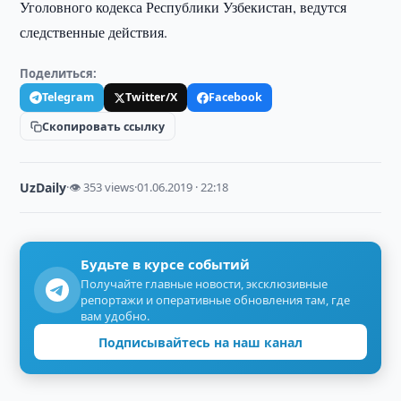
Уголовного кодекса Республики Узбекистан, ведутся
следственные действия.
Поделиться:
Telegram
Twitter/X
Facebook
Скопировать ссылку
UzDaily
·
👁 353 views
·
01.06.2019 · 22:18
Будьте в курсе событий
Получайте главные новости, эксклюзивные
репортажи и оперативные обновления там, где
вам удобно.
Подписывайтесь на наш канал