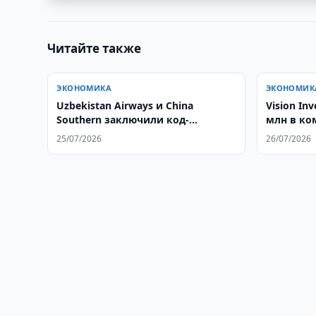
Читайте также
ЭКОНОМИКА
ЭКОНОМИК
Uzbekistan Airways и China
Vision Invest инвестирует $260
Southern заключили код-
млн в ко
шеринговое соглашение
опасными
25/07/2026
26/07/2026
Узбекист