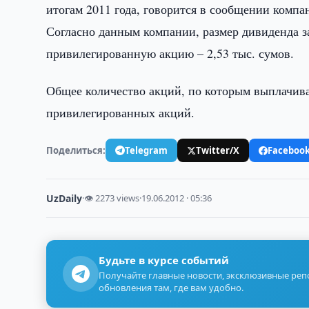
итогам 2011 года, говорится в сообщении компа
Согласно данным компании, размер дивиденда за
привилегированную акцию – 2,53 тыс. сумов.
Общее количество акций, по которым выплачива
привилегированных акций.
Поделиться:
Telegram
Twitter/X
Faceboo
UzDaily
·
👁 2273 views
·
19.06.2012 · 05:36
Будьте в курсе событий
Получайте главные новости, эксклюзивные ре
обновления там, где вам удобно.