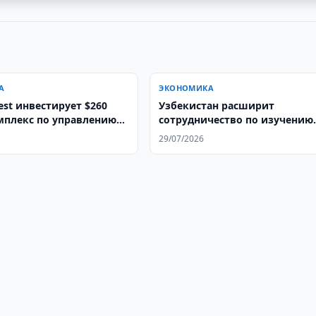
А
ЭКОНОМИКА
Узбекистан расширит
мплекс по управлению
сотрудничество по изучению
 отходами в
подземных вод
29/07/2026
ане