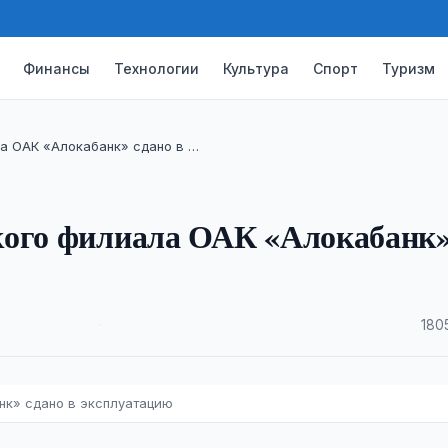
Финансы
Технологии
Культура
Спорт
Туризм
а ОАК «Алокабанк» сдано в …
кого филиала ОАК «Алокабанк
·
180
нк» сдано в эксплуатацию