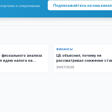
Подписывайтесь на наш канал
епортажи и оперативные
ФИНАНСЫ
 фискального анализа
ЦБ объяснил, почему не
л идею налога на
рассматривал снижение ста
 по вкладам
6
29/07/2026