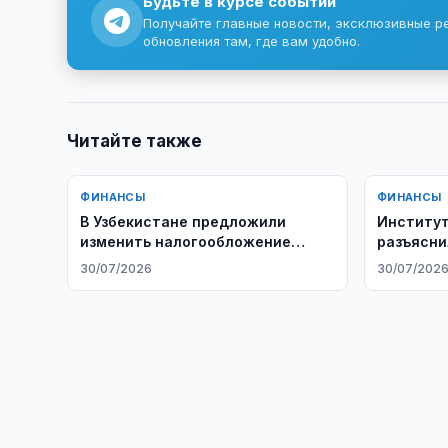
Будьте в курсе событий
Получайте главные новости, эксклюзивные р
обновления там, где вам удобно.
Читайте также
ФИНАНСЫ
ФИНАНСЫ
В Узбекистане предложили
Институт
изменить налогообложение
разъясни
банков
проценты
30/07/2026
30/07/202