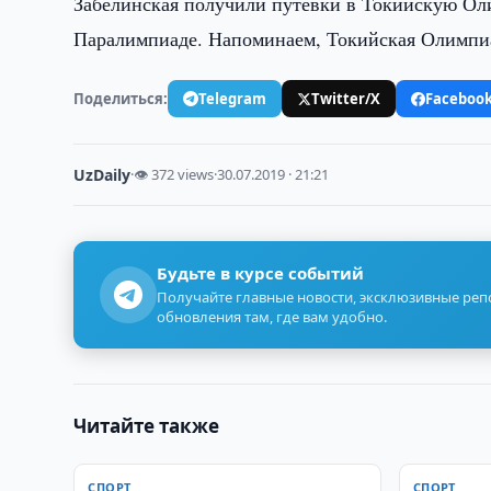
Забелинская получили путёвки в Токийскую Оли
Паралимпиаде. Напоминаем, Токийская Олимпиад
Поделиться:
Telegram
Twitter/X
Faceboo
UzDaily
·
👁 372 views
·
30.07.2019 · 21:21
Будьте в курсе событий
Получайте главные новости, эксклюзивные ре
обновления там, где вам удобно.
Читайте также
СПОРТ
СПОРТ