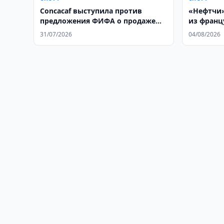
Concacaf выступила против
«Нефтчи»
предложения ФИФА о продаже
из франц
доли в коммерческих правах
31/07/2026
04/08/2026
чемпионата мира