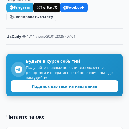
Telegram
Twitter/X
Facebook
Скопировать ссылку
UzDaily
·
👁 1711 views
·
30.01.2026 · 07:01
Будьте в курсе событий
Получайте главные новости, эксклюзивные
репортажи и оперативные обновления там, где
вам удобно.
Подписывайтесь на наш канал
Читайте также