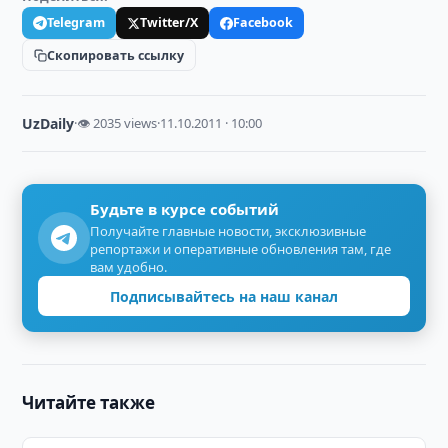
Telegram
Twitter/X
Facebook
Скопировать ссылку
UzDaily
·
👁 2035 views
·
11.10.2011 · 10:00
Будьте в курсе событий
Получайте главные новости, эксклюзивные
репортажи и оперативные обновления там, где
вам удобно.
Подписывайтесь на наш канал
Читайте также