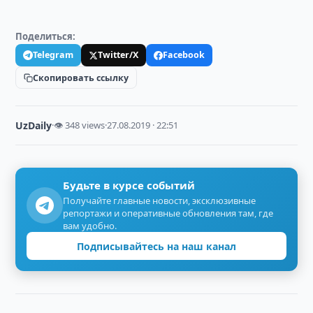
Поделиться:
Telegram
Twitter/X
Facebook
Скопировать ссылку
UzDaily
·
👁 348 views
·
27.08.2019 · 22:51
Будьте в курсе событий
Получайте главные новости, эксклюзивные
репортажи и оперативные обновления там, где
вам удобно.
Подписывайтесь на наш канал