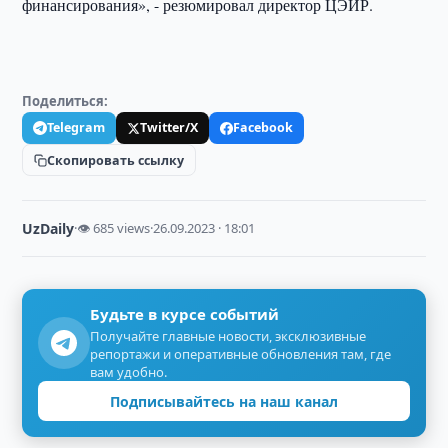
финансирования», - резюмировал директор ЦЭИР.
Поделиться:
Telegram
Twitter/X
Facebook
Скопировать ссылку
UzDaily
·
👁 685 views
·
26.09.2023 · 18:01
Будьте в курсе событий
Получайте главные новости, эксклюзивные
репортажи и оперативные обновления там, где
вам удобно.
Подписывайтесь на наш канал