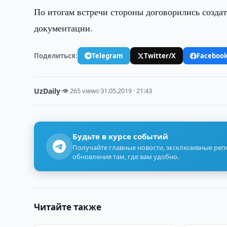
По итогам встречи стороны договорились созда
документации.
Поделиться:
Telegram
Twitter/X
Faceboo
UzDaily
·
👁 265 views
·
31.05.2019 · 21:43
Будьте в курсе событий
Получайте главные новости, эксклюзивные ре
обновления там, где вам удобно.
Читайте также