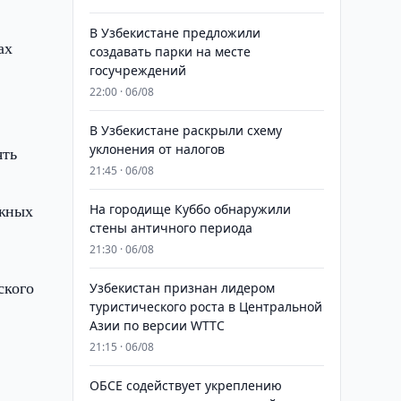
В Узбекистане предложили
ах
создавать парки на месте
госучреждений
22:00 · 06/08
В Узбекистане раскрыли схему
уклонения от налогов
ять
21:45 · 06/08
южных
На городище Куббо обнаружили
стены античного периода
21:30 · 06/08
ского
Узбекистан признан лидером
туристического роста в Центральной
Азии по версии WTTC
21:15 · 06/08
ОБСЕ содействует укреплению