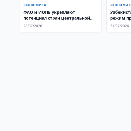
ЭКОНОМИКА
ЭКОНОМИК
ФАО и ИОПБ укрепляют
Узбекист
потенциал стран Центральной
режим п
Азии в области мониторинга
торговли
28/07/2026
31/07/2026
саранчовых