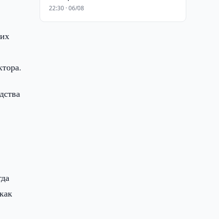
22:30 · 06/08
щих
ктора.
дства
гда
как