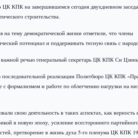
ЦК КПК на завершившемся сегодня двухдневном засед
тического строительства.
 на тему демократической жизни отметили, что члены
ский потенциал и поддерживать тесную связь с народ
с важной речью генеральный секретарь ЦК КПК Си Цзин
 о последовательной реализации Политбюро ЦК КПК «Пр
ьбе с формализмом и работе по облегчению нагрузки на ни
али свою деятельность в таких аспектах, как верность 
икой в новую эпоху, усиление всестороннего партийног
стей, претворение в жизнь духа 5-го пленума ЦК КПК 19