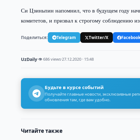
Си Цзиньпин напомнил, что в будущем году на
комитетов, и призвал к строгому соблюдению и
Поделиться:
Telegram
Twitter/X
Faceboo
UzDaily
·
👁 686 views
·
27.12.2020 · 15:48
Будьте в курсе событий
Получайте главные новости, эксклюзивные ре
обновления там, где вам удобно.
Читайте также