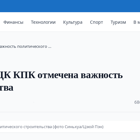
Финансы
Технологии
Культура
Спорт
Туризм
В 
ажность политического …
ЦК КПК отмечена важность
тва
·
68
тического строительства (фото Синьхуа/Цзюй Пэн)