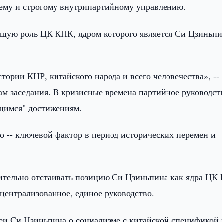
нему и строгому внутрипартийному управлению.
ущую роль ЦК КПК, ядром которого является Си Цзиньпи
тории КНР, китайского народа и всего человечества», --
ам заседания. В кризисные времена партийное руководст
ющимся" достижениям.
во -- ключевой фактор в период исторических перемен и
ительно отстаивать позицию Си Цзиньпина как ядра ЦК
 централизованное, единое руководство.
еи Си Цзиньпина о социализме с китайской спецификой 