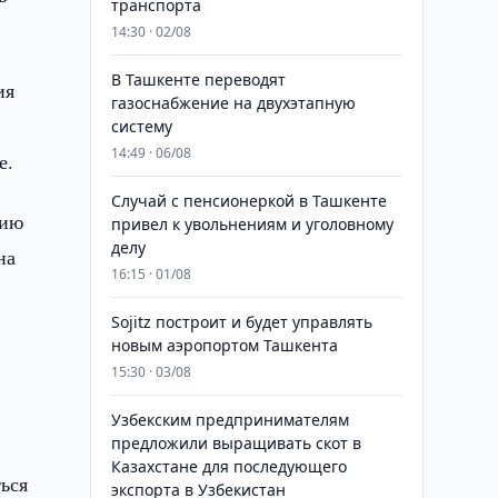
транспорта
14:30 · 02/08
В Ташкенте переводят
ия
газоснабжение на двухэтапную
систему
14:49 · 06/08
е.
Случай с пенсионеркой в Ташкенте
нию
привел к увольнениям и уголовному
делу
на
16:15 · 01/08
Sojitz построит и будет управлять
новым аэропортом Ташкента
15:30 · 03/08
Узбекским предпринимателям
предложили выращивать скот в
Казахстане для последующего
ься
экспорта в Узбекистан