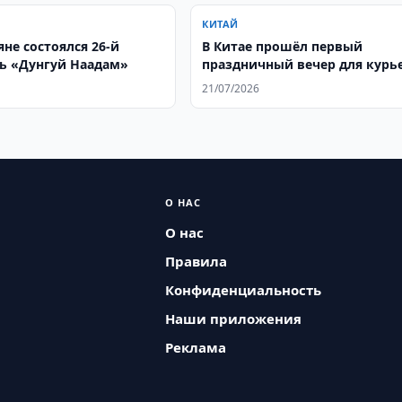
КИТАЙ
не состоялся 26-й
В Китае прошёл первый
ь «Дунгуй Наадам»
праздничный вечер для курь
и других работников новых 
21/07/2026
занятости
О НАС
О нас
Правила
Конфиденциальность
Наши приложения
Реклама