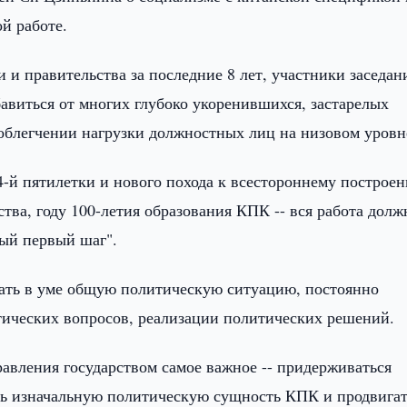
й работе.
 и правительства за последние 8 лет, участники заседан
авиться от многих глубоко укоренившихся, застарелых
 облегчении нагрузки должностных лиц на низовом уровн
14-й пятилетки и нового похода к всестороннему построе
тва, году 100-летия образования КПК -- вся работа долж
ный первый шаг".
жать в уме общую политическую ситуацию, постоянно
ических вопросов, реализации политических решений.
авления государством самое важное -- придерживаться
ть изначальную политическую сущность КПК и продвигат