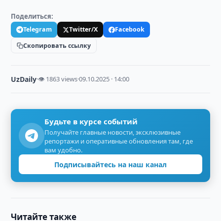
Поделиться:
Telegram
Twitter/X
Facebook
Скопировать ссылку
UzDaily
·
👁 1863 views
·
09.10.2025 · 14:00
Будьте в курсе событий
Получайте главные новости, эксклюзивные
репортажи и оперативные обновления там, где
вам удобно.
Подписывайтесь на наш канал
Читайте также